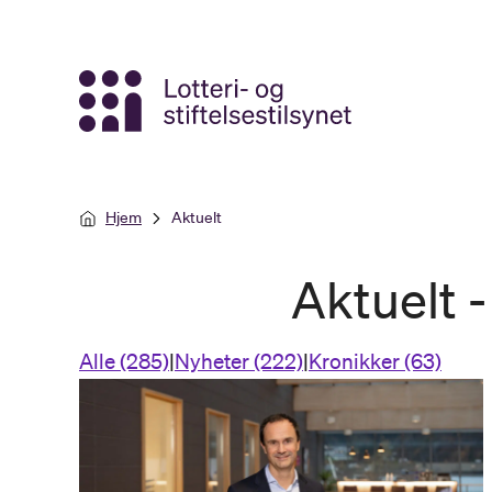
Gå
til
hovedinnhold
Hjem
Aktuelt
Aktuelt -
Alle (285)
|
Nyheter (222)
|
Kronikker (63)