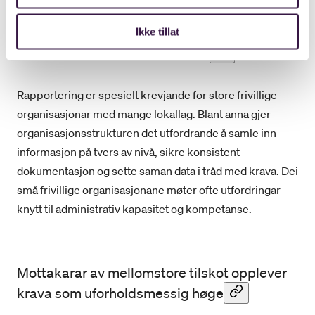
Enkelte utfordringar blir påverka av struktur
Ikke tillat
og størrelse på organisasjonen
Rapportering er spesielt krevjande for store frivillige
organisasjonar med mange lokallag. Blant anna gjer
organisasjonsstrukturen det utfordrande å samle inn
informasjon på tvers av nivå, sikre konsistent
dokumentasjon og sette saman data i tråd med krava. Dei
små frivillige organisasjonane møter ofte utfordringar
knytt til administrativ kapasitet og kompetanse.
Mottakarar av mellomstore tilskot opplever
krava som uforholdsmessig høge