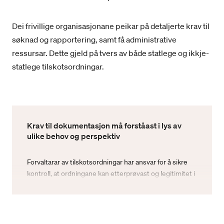
Dei frivillige organisasjonane peikar på detaljerte krav til
søknad og rapportering, samt få administrative
ressursar. Dette gjeld på tvers av både statlege og ikkje-
statlege tilskotsordningar.
Krav til dokumentasjon må forståast i lys av
ulike behov og perspektiv
Forvaltarar av tilskotsordningar har ansvar for å sikre
kontroll, at ordningane kan etterprøvast og legitimitet i
bruken av offentlege og private midlar.
Økonomiregelverket i staten set i tillegg krav om at
ordningane skal ha tydelege mål, kriterium for å nå
måla og reglar for tildeling, oppfølging og evaluering.