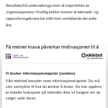
Resultata frå undersøkinga viser at majoriteten av
organisasjonane i frivillig sektor meiner at søknads- og
rapporteringskrava har blitt meir omfattande dei siste
åra.
Få meiner krava påverkar motivasjonen til å
søke tilskot
Undersøkinga viser at 16 prosent av frivillige
Vi bruker informasjonskapsler (cookies)
organisasjonar har valt å ikkje søke tilskot, fordi dei
Vårt nettsted benytter noen informasjonskapsler. Du må
opplever at krava til dokumentasjon er for omfattande.
selv samtykke til hva du ønsker å bruke. Du kan oppleve
Fleirtalet av dei som har svart er ueinige i den vurderinga.
at enkelte funksjoner på nettsiden ikke vil fungere om du
Det er dei store organisasjonane som i størst grad
velger vekk disse.
meiner at krava påverkar motivasjonen for å søke.