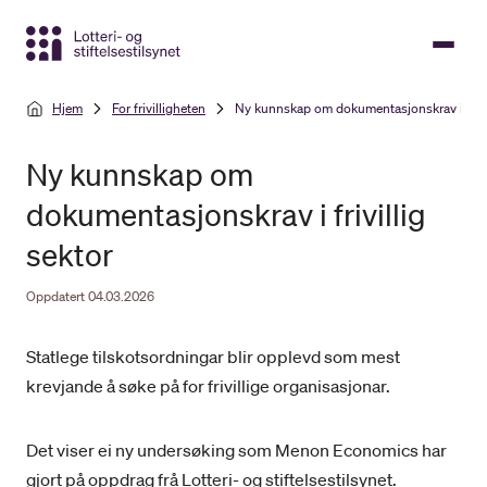
Gå
til
hovedinnhold
Hjem
For frivilligheten
Ny kunnskap om dokumentasjonskrav i frivil
Ny kunnskap om
dokumentasjonskrav i frivillig
sektor
Oppdatert 04.03.2026
Statlege tilskotsordningar blir opplevd som mest
krevjande å søke på for frivillige organisasjonar.
Det viser ei ny undersøking som Menon Economics har
gjort på oppdrag frå Lotteri- og stiftelsestilsynet.