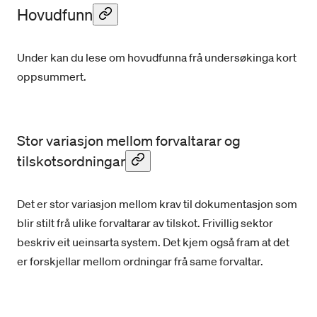
Hovudfunn
For mottakarane betyr dette ei plikt til å dokumentere
ressursbruk og resultat, slik at bruken av midlane kan
bli kontrollert. Frivillig sektor etterlyser enklare, meir
Under kan du lese om hovudfunna frå undersøkinga kort
føreseielege og mindre tidkrevjande ordningar, særleg
oppsummert.
når administrativ kapasitet er avgrensa. Å balansere
desse omsyna er krevjande, og i ein svært mangfaldig
sektor vil dei same krava kunne bli opplevd som
handterbare for nokon, men tunge for andre.
Stor variasjon mellom forvaltarar og
tilskotsordningar
Det er stor variasjon mellom krav til dokumentasjon som
blir stilt frå ulike forvaltarar av tilskot. Frivillig sektor
beskriv eit ueinsarta system. Det kjem også fram at det
er forskjellar mellom ordningar frå same forvaltar.