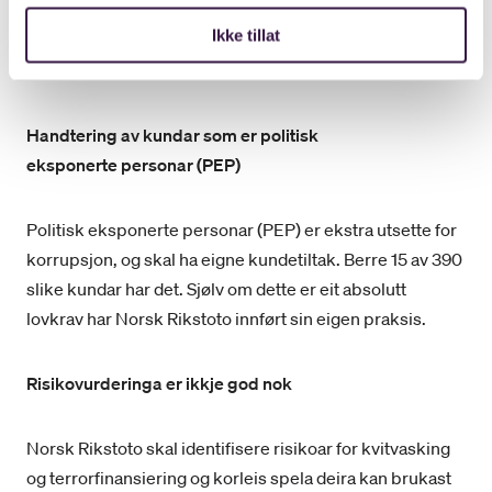
det sannsynet for å reagere med riktige tiltak på riktig
Ikke tillat
tidspunkt. Dei har heller ikkje periodisk oppfølging av
kundeforholda.
Handtering av kundar som er politisk
eksponerte personar (PEP)
Politisk eksponerte personar (PEP) er ekstra utsette for
korrupsjon, og skal ha eigne kundetiltak. Berre 15 av 390
slike kundar har det. Sjølv om dette er eit absolutt
lovkrav har Norsk Rikstoto innført sin eigen praksis.
Risikovurderinga er ikkje god nok
Norsk Rikstoto skal identifisere risikoar for kvitvasking
og terrorfinansiering og korleis spela deira kan brukast