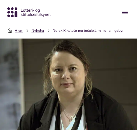
Gå
til
hovedinnhold
Hjem
Nyheter
Norsk Rikstoto må betale 2 millionar i gebyr