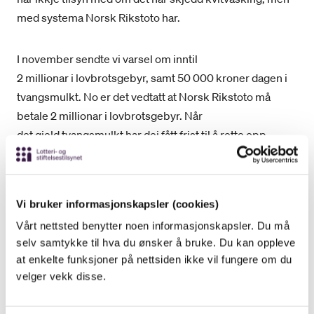
med systema Norsk Rikstoto har.
I november sendte vi varsel om inntil
2 millionar i lovbrotsgebyr, samt 50 000 kroner dagen i
tvangsmulkt. No er det vedtatt at Norsk Rikstoto må
betale 2 millionar i lovbrotsgebyr. Når
det gjeld tvangsmulkt har dei fått frist til å rette opp
avvika. Dersom dei ikkje er retta innan fastsette fristar,
blir det gjort vedtak.
Vi bruker informasjonskapsler (cookies)
– Dei har bevisst sett til side absolutte lovkrav som
Vårt nettsted benytter noen informasjonskapsler. Du må
skal gjere dei i stand til å avdekke og hindre kvitvasking.
selv samtykke til hva du ønsker å bruke. Du kan oppleve
Når dei ikkje har gode nok system aukar risikoen for
at enkelte funksjoner på nettsiden ikke vil fungere om du
at dei skal bli utnytta til kvitvasking
velger vekk disse.
av pengar, seier Tatyana Søreide Klepaker, jurist i
Lotteritilsynet.