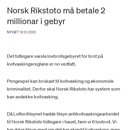
Norsk Rikstoto må betale 2
millionar i gebyr
NYHET
18.12.2025
Det tidlegare varsla lovbrotsgebyret for brot på
kvitvaskingsreglane er no vedtatt.
Pengespel kan brukast til kvitvasking og økonomisk
kriminalitet. Derfor skal Norsk Rikstoto har system som
kan avdekke kvitvasking.
Då Lotteritilsynet hadde tilsyn antikvitvaskingsarbeidet
til Norsk Rikstoto tidlegare i haust, fann vi 6 lovbrot. Vi
har ikkje tilsyn med om det har skjedd kvitvasking, men