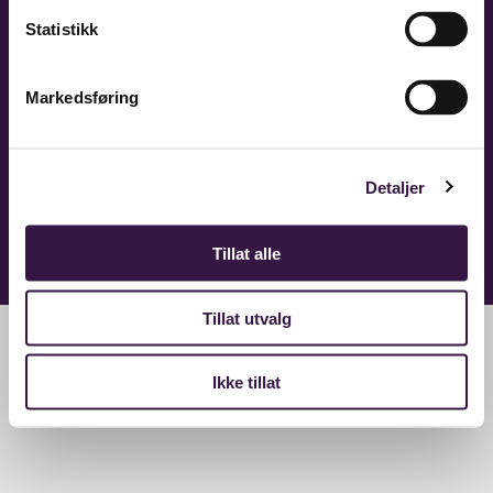
Storehagen 1B, Postboks 800
6805 Førde
Statistikk
Kontaktinformasjon
Markedsføring
Kontakt oss
Detaljer
Personvernerklæring
Tilgjengelighetserklæring
Tillat alle
Postjournal
Tillat utvalg
Ikke tillat