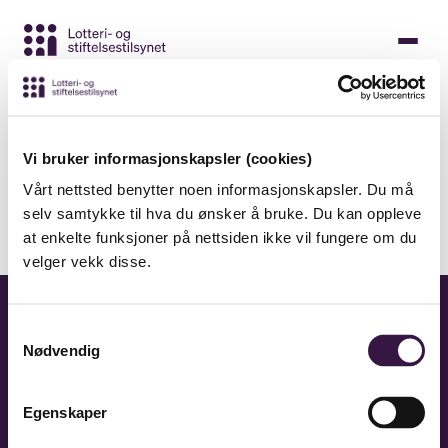
Gå
til
hovedinnhold
Hjem
Aktuelt
Aktuelt - side 127
Vi bruker informasjonskapsler (cookies)
Vårt nettsted benytter noen informasjonskapsler. Du må
Alle (285)
|
Nyheter (222)
|
Kronikker (63)
selv samtykke til hva du ønsker å bruke. Du kan oppleve
at enkelte funksjoner på nettsiden ikke vil fungere om du
Ingen innlegg funnet
velger vekk disse.
Samtykkevalg
Nødvendig
Egenskaper
Adresse