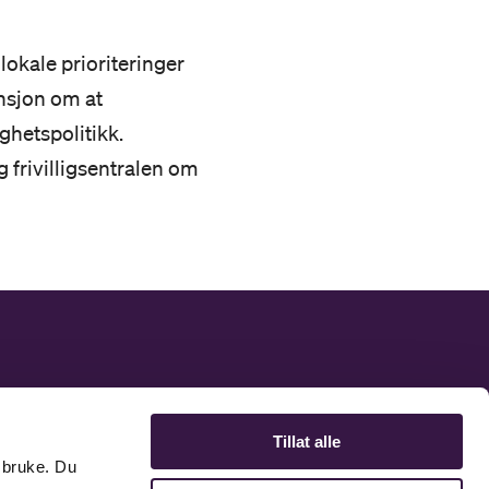
lokale prioriteringer
ensjon om at
ghetspolitikk.
 frivilligsentralen om
ntaktinformasjon
takt oss
Tillat alle
 bruke. Du