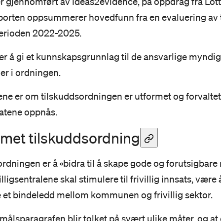
 gjennomført av Ideas2evidence, på oppdrag fra Lott
apporten oppsummerer hovedfunn fra en evaluering av t
r perioden 2022-2025.
er å gi et kunnskapsgrunnlag til de ansvarlige myndi
er i ordningen.
ne er om tilskuddsordningen er utformet og forvaltet
atene oppnås.
rmet tilskuddsordning
ordningen er å «bidra til å skape gode og forutsigbar
ivilligsentralene skal stimulere til frivillig innsats, væ
 et bindeledd mellom kommunen og frivillig sektor.
målsparagrafen blir tolket på svært ulike måter, og at 