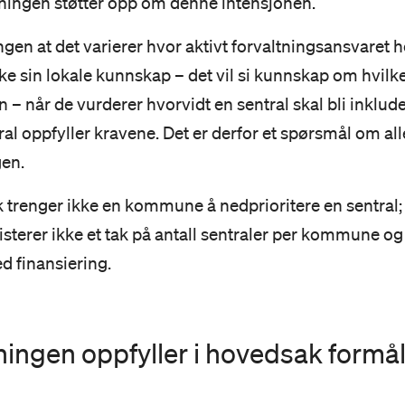
dningen støtter opp om denne intensjonen.
ingen at det varierer hvor aktivt forvaltningsansvare
sin lokale kunnskap – det vil si kunnskap om hvilke 
– når de vurderer hvorvidt en sentral skal bli inklud
ral oppfyller kravene. Det er derfor et spørsmål om a
gen.
trenger ikke en kommune å nedprioritere en sentral; a
sterer ikke et tak på antall sentraler per kommune 
med finansiering.
ingen oppfyller i hovedsak formåle