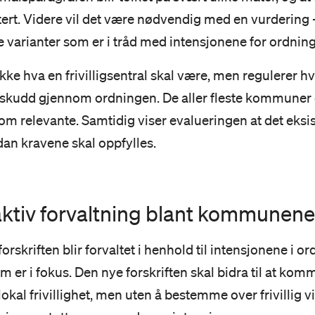
itert. Videre vil det være nødvendig med en vurdering 
ke varianter som er i tråd med intensjonene for ordnin
ikke hva en frivilligsentral skal være, men regulerer h
ilskudd gjennom ordningen. De aller fleste kommuner o
om relevante. Samtidig viser evalueringen at det eksis
an kravene skal oppfylles.
ktiv forvaltning blant kommunene
orskriften blir forvaltet i henhold til intensjonene i or
er i fokus. Den nye forskriften skal bidra til at kom
lokal frivillighet, men uten å bestemme over frivillig 