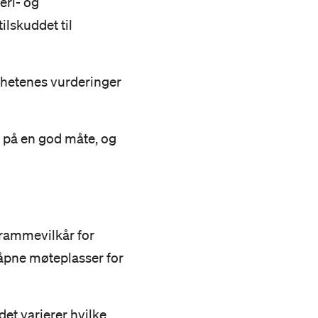
eri- og
ilskuddet til
ghetenes vurderinger
 på en god måte, og
e rammevilkår for
re åpne møteplasser for
det varierer hvilke