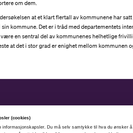
ortere om dem.
ersøkelsen at et klart flertall av kommunene har satt 
ne i sin kommune. Det er i tråd med departementets int
r være en sentral del av kommunenes helhetlige frivilli
ste at det i stor grad er enighet mellom kommunen og
Adresse
Ko
Storehagen 1B, Postboks 800
Kon
sler (cookies)
6805 Førde
en informasjonskapsler. Du må selv samtykke til hva du ønsker å