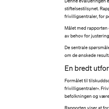
Denne evalueringen er
stiftelsestilsynet. R
frivilligsentraler, fo
Målet med rapporten 
av behov for justering
De sentrale spørsmåle
om de ønskede result
En bredt utfo
Formålet til tilskudds
frivilligsentraler». Fr
befolkningen og være
Rapporten viser at for