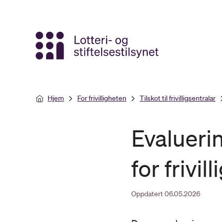
Gå
til
hovedinnhold
Hjem
For frivilligheten
Tilskot til frivilligsentralar
Evalueri
for frivil
Oppdatert 06.05.2026