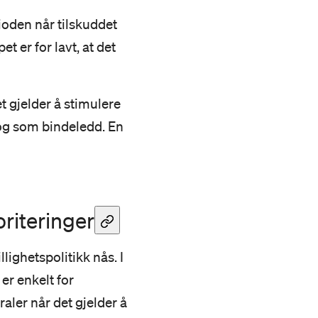
ioden når tilskuddet
 er for lavt, at det
 gjelder å stimulere
n og som bindeledd. En
riteringer
llighetspolitikk nås. I
er enkelt for
aler når det gjelder å