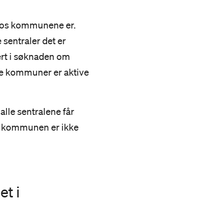
t hos kommunene er.
sentraler det er
ert i søknaden om
lle kommuner er aktive
lle sentralene får
og kommunen er ikke
t i