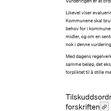
Vurderingen er at or
Likevel viser evaluer
Kommunene skal bruke 
behov for i kommunen 
midler, og om en sent
nok i denne vurderin
Med dagens regelverk 
samme beløp, det eksi
forpliktet til å stille 
Tilskuddsordn
forskriften