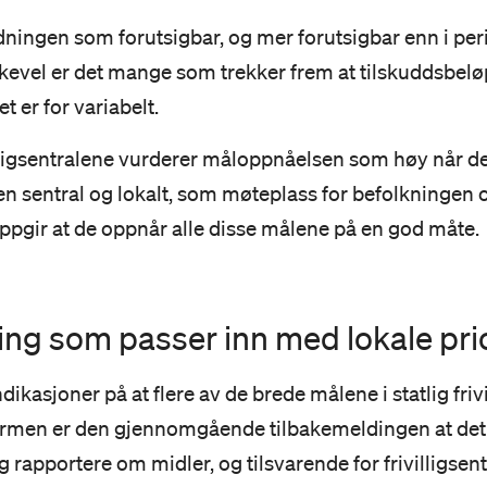
dningen som forutsigbar, og mer forutsigbar enn i per
kevel er det mange som trekker frem at tilskuddsbeløpet
et er for variabelt.
igsentralene vurderer måloppnåelsen som høy når det
i egen sentral og lokalt, som møteplass for befolkninge
ppgir at de oppnår alle disse målene på en god måte.
ing som passer inn med lokale prio
ikasjoner på at flere av de brede målene i statlig frivi
ormen er den gjennomgående tilbakemeldingen at det 
apportere om midler, og tilsvarende for frivilligsentr