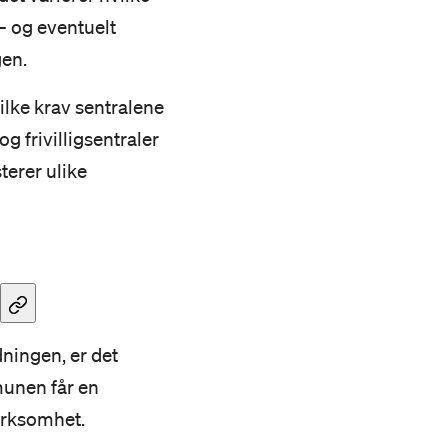
– og eventuelt
gen.
vilke krav sentralene
g frivilligsentraler
terer ulike
dningen, er det
munen får en
virksomhet.