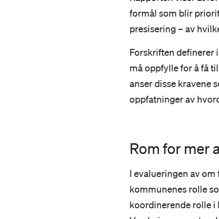
formål som blir prior
presisering – av hvil
Forskriften definerer 
må oppfylle for å få t
anser disse kravene s
oppfatninger av hvord
Rom for mer a
I evalueringen av om f
kommunenes rolle som 
koordinerende rolle i 