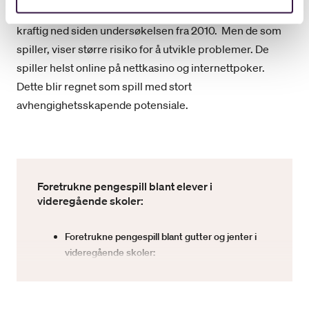
Andelen av ungdom som deltar i pengespill har gått
kraftig ned siden undersøkelsen fra 2010. Men de som
spiller, viser større risiko for å utvikle problemer. De
spiller helst online på nettkasino og internettpoker.
Dette blir regnet som spill med stort
avhengighetsskapende potensiale.
Foretrukne pengespill blant elever i
videregående skoler:
Foretrukne pengespill blant gutter og jenter i
videregående skoler:
skrapelodd 17,3%
internettkasino 17,3%
private spill 15,1%