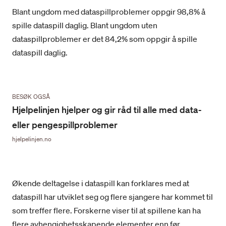
Blant ungdom med dataspillproblemer oppgir 98,8% å
spille dataspill daglig. Blant ungdom uten
dataspillproblemer er det 84,2% som oppgir å spille
dataspill daglig.
BESØK OGSÅ
Hjelpelinjen hjelper og gir råd til alle med data-
eller pengespillproblemer
hjelpelinjen.no
Økende deltagelse i dataspill kan forklares med at
dataspill har utviklet seg og flere sjangere har kommet til
som treffer flere. Forskerne viser til at spillene kan ha
flere avhengighetsskapende elementer enn før.