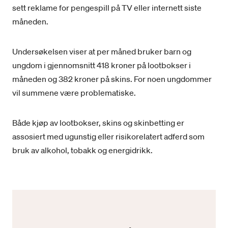
sett reklame for pengespill på TV eller internett siste
måneden.
Undersøkelsen viser at per måned bruker barn og
ungdom i gjennomsnitt 418 kroner på lootbokser i
måneden og 382 kroner på skins. For noen ungdommer
vil summene være problematiske.
Både kjøp av lootbokser, skins og skinbetting er
assosiert med ugunstig eller risikorelatert adferd som
bruk av alkohol, tobakk og energidrikk.