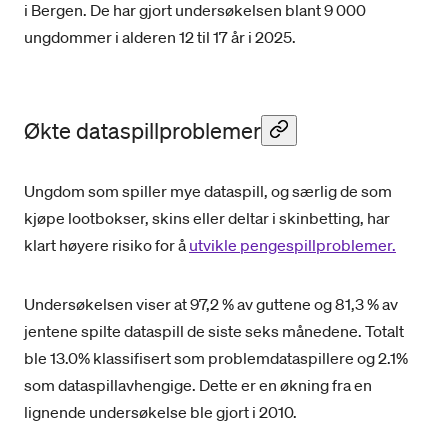
i Bergen. De har gjort undersøkelsen blant 9 000
ungdommer i alderen 12 til 17 år i 2025.
Økte dataspillproblemer
Ungdom som spiller mye dataspill, og særlig de som
kjøpe lootbokser, skins eller deltar i skinbetting, har
klart høyere risiko for å
utvikle pengespillproblemer.
Undersøkelsen viser at 97,2 % av guttene og 81,3 % av
jentene spilte dataspill de siste seks månedene. Totalt
ble 13.0% klassifisert som problemdataspillere og 2.1%
som dataspillavhengige. Dette er en økning fra en
lignende undersøkelse ble gjort i 2010.