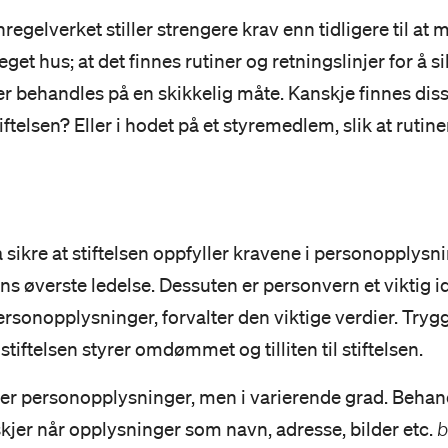
regelverket stiller strengere krav enn tidligere til a
get hus; at det finnes rutiner og retningslinjer for å si
 behandles på en skikkelig måte. Kanskje finnes disse
tiftelsen? Eller i hodet på et styremedlem, slik at rutin
å sikre at stiftelsen oppfyller kravene i personopplysn
sens øverste ledelse. Dessuten er personvern et viktig id
ersonopplysninger, forvalter den viktige verdier. Tryg
tiftelsen styrer omdømmet og tilliten til stiftelsen.
dler personopplysninger, men i varierende grad. Behan
jer når opplysninger som navn, adresse, bilder etc.
b