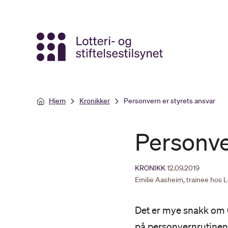
Gå
til
hovedinnhold
Hjem
Kronikker
Personvern er styrets ansvar
Personve
KRONIKK
12.09.2019
Emilie Aasheim, trainee hos Lo
Det er mye snakk om G
på personvernrutinen