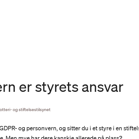
rn er styrets ansvar
tteri- og stiftelsestilsynet
DPR- og personvern, og sitter du i et styre i en stift
e. Men mye har dere kanskje allerede på plass?