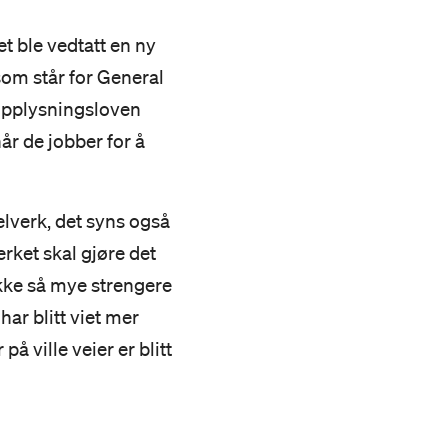
t ble vedtatt en ny
som står for General
nopplysningsloven
når de jobber for å
lverk, det syns også
erket skal gjøre det
ikke så mye strengere
ar blitt viet mer
 ville veier er blitt