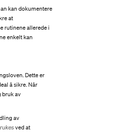
t man kan dokumentere
kre at
 rutinene allerede i
ene enkelt kan
ingsloven. Dette er
eal å sikre. Når
g bruk av
dling av
rukes
ved at