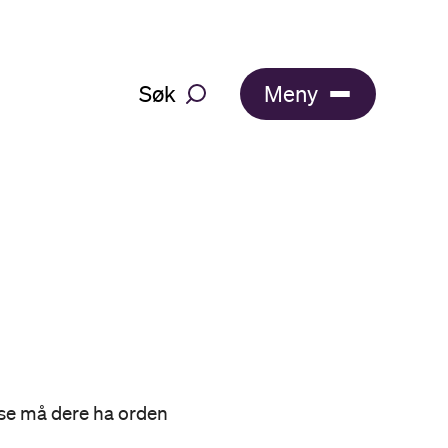
Søk
Meny
else må dere ha orden