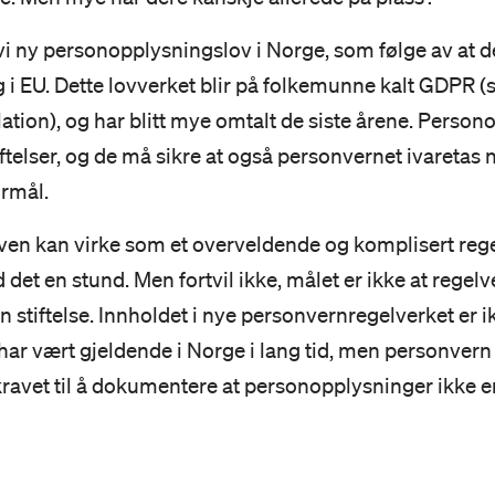
 ny personopplysningslov i Norge, som følge av at de
i EU. Dette lovverket blir på folkemunne kalt GDPR (
ation), og har blitt mye omtalt de siste årene. Perso
stiftelser, og de må sikre at også personvernet ivaretas 
ormål.
en kan virke som et overveldende og komplisert rege
det en stund. Men fortvil ikke, målet er ikke at regelv
n stiftelse. Innholdet i nye personvernregelverket er 
ar vært gjeldende i Norge i lang tid, men personvern h
vet til å dokumentere at personopplysninger ikke er på