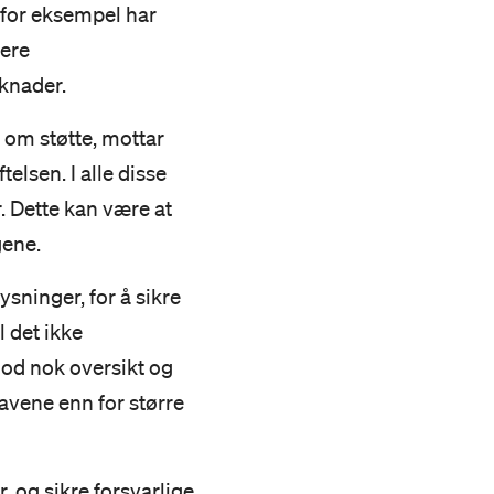
m for eksempel har
tere
øknader.
 om støtte, mottar
elsen. I alle disse
r. Dette kan være at
gene.
ysninger, for å sikre
l det ikke
od nok oversikt og
kravene enn for større
r, og sikre forsvarlige