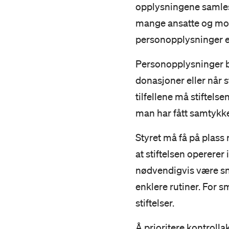
opplysningene samles i
mange ansatte og mot
personopplysninger en
Personopplysninger b
donasjoner eller når s
tilfellene må stiftels
man har fått samtykke
Styret må få på plass 
at stiftelsen opererer 
nødvendigvis være sn
enklere rutiner. For sm
stiftelser.
Å prioritere kontrollak