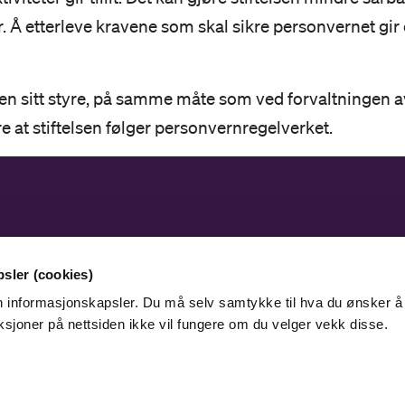
er. Å etterleve kravene som skal sikre personvernet 
lsen sitt styre, på samme måte som ved forvaltningen av 
kre at stiftelsen følger personvernregelverket.
Adresse
Ko
Storehagen 1B, Postboks 800
Kon
sler (cookies)
6805 Førde
en informasjonskapsler. Du må selv samtykke til hva du ønsker å
ksjoner på nettsiden ikke vil fungere om du velger vekk disse.