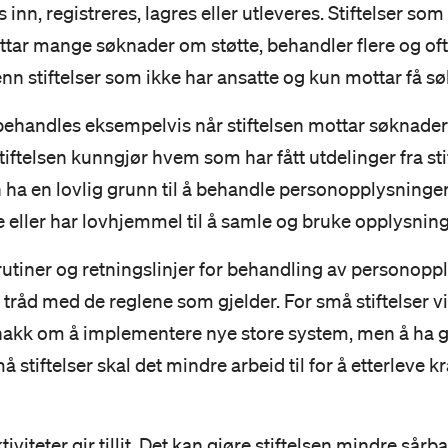
nn, registreres, lagres eller utleveres. Stiftelser so
tar mange søknader om støtte, behandler flere og of
n stiftelser som ikke har ansatte og kun mottar få s
ehandles eksempelvis når stiftelsen mottar søknader
tiftelsen kunngjør hvem som har fått utdelinger fra stift
en ha en lovlig grunn til å behandle personopplysninge
 eller har lovhjemmel til å samle og bruke opplysnin
rutiner og retningslinjer for behandling av personoppl
i tråd med de reglene som gjelder. For små stiftelser vi
akk om å implementere nye store system, men å ha g
å stiftelser skal det mindre arbeid til for å etterleve 
tiviteter gir tillit. Det kan gjøre stiftelsen mindre sårba