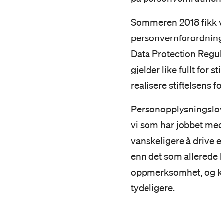
Sommeren 2018 fikk vi
personvernforordning 
Data Protection Regul
gjelder like fullt for 
realisere stiftelsens f
Personopplysningslov
vi som har jobbet med 
vanskeligere å drive e
enn det som allerede h
oppmerksomhet, og kra
tydeligere.