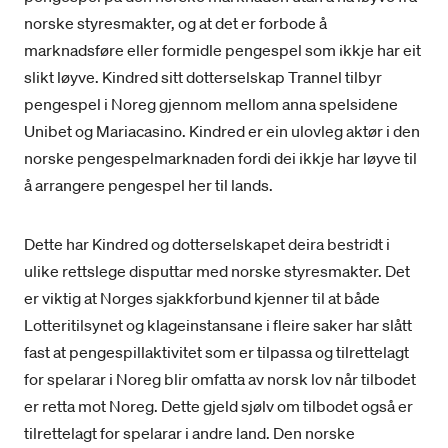
norske styresmakter, og at det er forbode å
marknadsføre eller formidle pengespel som ikkje har eit
slikt løyve. Kindred sitt dotterselskap Trannel tilbyr
pengespel i Noreg gjennom mellom anna spelsidene
Unibet og Mariacasino. Kindred er ein ulovleg aktør i den
norske pengespelmarknaden fordi dei ikkje har løyve til
å arrangere pengespel her til lands.
Dette har Kindred og dotterselskapet deira bestridt i
ulike rettslege disputtar med norske styresmakter. Det
er viktig at Norges sjakkforbund kjenner til at både
Lotteritilsynet og klageinstansane i fleire saker har slått
fast at pengespillaktivitet som er tilpassa og tilrettelagt
for spelarar i Noreg blir omfatta av norsk lov når tilbodet
er retta mot Noreg. Dette gjeld sjølv om tilbodet også er
tilrettelagt for spelarar i andre land. Den norske