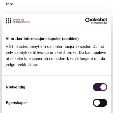
fordi
Kindred (eller dotterselskap) tillèt at nordmenn
speler hos dei, og går aktivt ut og rekrutterar
Vi bruker informasjonskapsler (cookies)
norske spelarar,
Vårt nettsted benytter noen informasjonskapsler. Du må
Kindred (eller dotterselskap) driv utstrekt
selv samtykke til hva du ønsker å bruke. Du kan oppleve
marknadsføringsaktivitet i Noreg, både på tv, i
at enkelte funksjoner på nettsiden ikke vil fungere om du
norske nettaviser, sosiale medium, norske
velger vekk disse.
pressemeldingstenester, og gjennom bruk av
norske ambassadørar og «oddsekspertar»,
Kindred (eller dotterselskap) omgår det norske
Samtykkevalg
Nødvendig
forbodet mot betalingsformidling,
Kindred (eller dotterselskap) har norskspråklege
spelsider/bruker norske flagg etc. og tilbyr
Egenskaper
norskspråkleg kundestøtte.