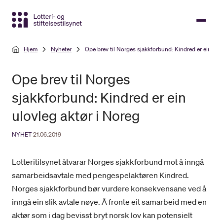
Gå
til
hovedinnhold
Hjem
Nyheter
Ope brev til Norges sjakkforbund: Kindred er ein ulo
Ope brev til Norges
sjakkforbund: Kindred er ein
ulovleg aktør i Noreg
NYHET
21.06.2019
Lotteritilsynet åtvarar Norges sjakkforbund mot å inngå
samarbeidsavtale med pengespelaktøren Kindred.
Norges sjakkforbund bør vurdere konsekvensane ved å
inngå ein slik avtale nøye. Å fronte eit samarbeid med en
aktør som i dag bevisst bryt norsk lov kan potensielt