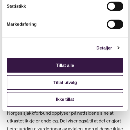
Statistikk
Lotteritilsynet gjorde 18. mars 2019 vedtak med pålegg
Markedsføring
om stans av ulovleg speltilbod overfor Trannel
International ltd, som er Kindreds dotterselskap.
Vedtaket er påklaga. Kindreds dotterselskap har også
Detaljer
saksøkt staten ved Kulturdepartementet i ein annan
rettsleg tvist. Saka er beramma for Oslo tingrett 23.-25.
Tillat alle
oktober 2019.
Tillat utvalg
Om utkastet til samarbeidsavtale
Ikke tillat
Norges sjakkforbund opplyser på nettsidene sine at
utkastet ikkje er endeleg. Dei viser også til at det er gjort
fleire juridiske vurderingar av avtalen, men at desse ikkje