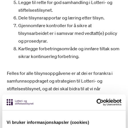
Legge til rette for god samhandling i Lotteri- og
stiftelsestilsynet.
Dele tilsynsrapportar og læring etter tilsyn.
Gjennomføre kontroller for å sikre at
tilsynsarbeidet er i samsvar med vedtatt(e) policy
og prosedyrar.
Kartlegge forbetringsområde og innføre tiltak som
sikrar kontinuerleg forbetring.
Felles for alle tilsynsoppgåvene er at dei er forankra i
samfunnsoppdraget og strategien til Lotteri- og
stiftelsestilsynet, og at dei skal bidra til at vi når
hovudmåla som går fram av policy for tilsyn.
Vi har utarbeida eigen prosedyre for overvaking av
marknaden. I planlegginga av tilsynssaker nyttar vi all
Vi bruker informasjonskapsler (cookies)