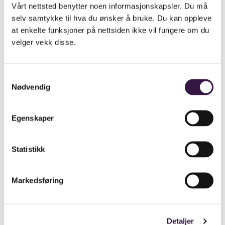
samla kunnskap om eit område når vi vurderer risiko for
Vårt nettsted benytter noen informasjonskapsler. Du må
brot på regelverket.
selv samtykke til hva du ønsker å bruke. Du kan oppleve
at enkelte funksjoner på nettsiden ikke vil fungere om du
velger vekk disse.
Ulike metodar for tilsyn
Samtykkevalg
Nødvendig
Når vi gjennomfører ei tilsynssak omfattar det kontroll av
etterleving. Vi fører tilsyn på ulike måtar og nedanfor er
Egenskaper
dei vanlegaste metodane:
Statistikk
Tematilsyn: Tilsyn med utvalt tema/område basert
på risikovurdering
Markedsføring
Tilsyn med eit eller fleire forhold basert på innsikt
og kunnskap om verksemder
Registerbaserte tilsyn: Tilsyn basert på avvik
Detaljer