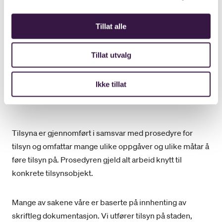
avdekka i datauttrekk frå offentlege register
Kvalitetsrevisjon: Revisjon av eksempelvis av
Tillat alle
styringssystem/kvalitetssystem/lovpålagte krav
Oppfølgingstilsyn: Kontroll av etterleving av pålegg
Tillat utvalg
gitt ved tidlegare tilsyn
Samordna tilsyn med andre offentlege
Ikke tillat
kontrolletater
Tilsyna er gjennomført i samsvar med prosedyre for
tilsyn og omfattar mange ulike oppgåver og ulike måtar å
føre tilsyn på. Prosedyren gjeld alt arbeid knytt til
konkrete tilsynsobjekt.
Mange av sakene våre er baserte på innhenting av
skriftleg dokumentasjon. Vi utfører tilsyn på staden,