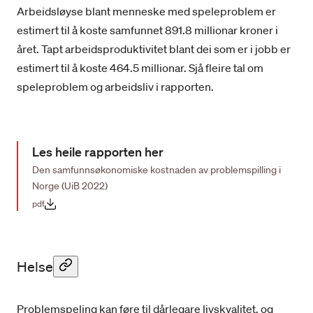
Arbeidsløyse blant menneske med speleproblem er
forskjellane påvirkar kostnadane for samfunnet.
Forskarane har tatt høgde for at speleproblem
estimert til å koste samfunnet 891.8 millionar kroner i
ikkje alltid er den einaste forklaringa på ein gitt
året. Tapt arbeidsproduktivitet blant dei som er i jobb er
konsekvens. Til større usikkerheit det er rundt
estimert til å koste 464.5 millionar. Sjå fleire tal om
ein årsakssamanheng mellom speleproblem og
speleproblem og arbeidsliv i rapporten.
konsekvens, til meir konservative har forskarane
vore i estimata.
Les heile rapporten her
Den samfunnsøkonomiske kostnaden av problemspilling i
Norge (UiB 2022)
pdf
Helse
Problemspeling kan føre til dårlegare livskvalitet, og