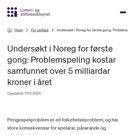
Gå
til
hovedinnhold
Hjem
For spillere
Undersøkt i Noreg for første gong: Problemspeling
Undersøkt i Noreg for første
gong: Problemspeling kostar
samfunnet over 5 milliardar
kroner i året
Oppdatert 17.12.2025
Pengespelproblem er eit folkehelseproblem, og har
store konsekvensar for spelarar, pårørande og