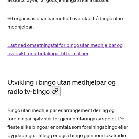
avslutta løyve, får godkjenninga si kalla tilbake.
66 organisasjonar har mottatt overskot frå bingo utan
medhjelpar.
Last ned omsetningstal for bingo utan medhjelpar og
oversikt for utbetalingar til formål her
.
Utvikling i bingo utan medhjelpar og
radio tv-bingo
Bingo utan medhjelpar er arrangement der lag og
foreiningar sjølv står for gjennomføringa av spelet. Dei
fleste slike bingoar er omtala som foreiningsbingo eller
bygdebingo. I tillegg er også bingo gjennom lokalradio