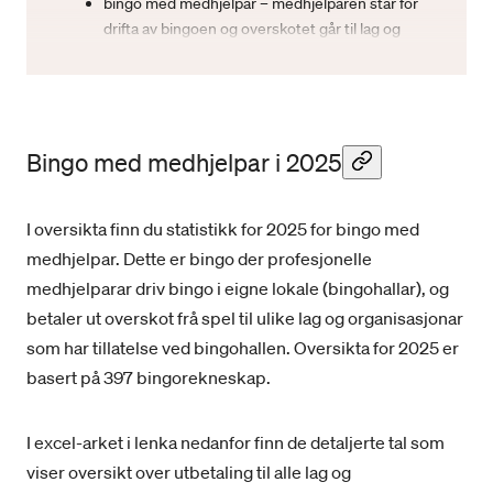
bingo med medhjelpar – medhjelparen står for
drifta av bingoen og overskotet går til lag og
foreiningar
bingo utan medhjelpar – lag og foreiningar driftar
bingoen sjølv, inkludert radio/tv-bingo
Les meir om bingo med og utan medhjelpar.
Bingo med medhjelpar i 2025
I oversikta finn du statistikk for 2025 for bingo med
medhjelpar. Dette er bingo der profesjonelle
medhjelparar driv bingo i eigne lokale (bingohallar), og
betaler ut overskot frå spel til ulike lag og organisasjonar
som har tillatelse ved bingohallen. Oversikta for 2025 er
basert på 397 bingorekneskap.
I excel-arket i lenka nedanfor finn de detaljerte tal som
viser oversikt over utbetaling til alle lag og