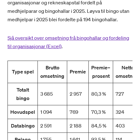
organisasjonar og rekneskapstal fordelt på
medhjelparar og bingohallar i 2025. Løyva til bingo utan
medhjelpar i 2025 blei fordelte på 194 bingohallar.
Sjå oversikt over omsetning frå bingohallar og fordeling
til organisasjonar (Excel)
.
Brutto
Premie
–
Netto
Type spel
Premie
omsetning
prosent
omsetning
Totalt
3 685
2 957
80,3 %
727
bingo
Hovudspel
1 094
769
70,3 %
324
Databingo
2 591
2 188
84,5 %
403
Belago
1 755
1 641
93,5 %
114