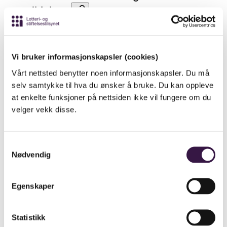
medhjelpar
Profesjonelle aktørar driv bingo i eigne lokale og
overfører overskotet frå spelet til lag og organisasjonar.
Vi bruker informasjonskapsler (cookies)
Oversikt over godkjente formål finn du i
Vårt nettsted benytter noen informasjonskapsler. Du må
Pengespelregisteret
.
selv samtykke til hva du ønsker å bruke. Du kan oppleve
at enkelte funksjoner på nettsiden ikke vil fungere om du
velger vekk disse.
Radio/tv-bingo 2024
Samtykkevalg
Nødvendig
Tala for radio- og tv- bingo i 2025 kjem så fort dei er
klare.
Egenskaper
Total omsetnad for radio/tv-bingo er i 2024 er 80,7
millionar kroner. 50 kringkastarar mottok inntekter frå
Statistikk