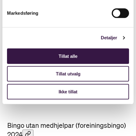
radio/tv-bingo.
Markedsføring
Det blei gitt 59 løyve til radio/tv-bingo og det et er levert
inn 57 rekneskap. Ein kringkastar gav tilbakemelding
om at dei ikkje har tatt i bruk løyvet og ikkje har
Detaljer
rekneskap å sende inn, ein anna kringkstar har ikkje
levert rekneskap.
Tillat alle
Omsetningstala er derfor basert på 57 innleverte
Tillat utvalg
bingorekneskap.
Ikke tillat
Last ned tal frå radio/tv-bingo i 2024
.
Bingo utan medhjelpar (foreiningsbingo)
2024