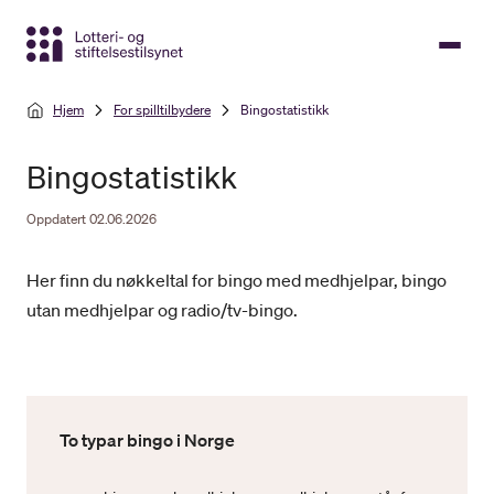
Gå
til
hovedinnhold
Hjem
For spilltilbydere
Bingostatistikk
Bingostatistikk
Oppdatert 02.06.2026
Her finn du nøkkeltal for bingo med medhjelpar, bingo
utan medhjelpar og radio/tv-bingo.
To typar bingo i Norge