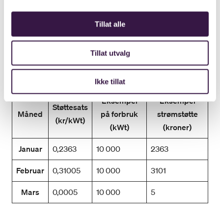
Mars
0,06436
10 000
644
Tillat alle
Tillat utvalg
Prisområde NO4 (Tromsø)
Ikke tillat
Eksempel
Eksempel
Støttesats
Måned
på forbruk
strømstøtte
(kr/kWt)
(kWt)
(kroner)
Januar
0,2363
10 000
2363
Februar
0,31005
10 000
3101
Mars
0,0005
10 000
5