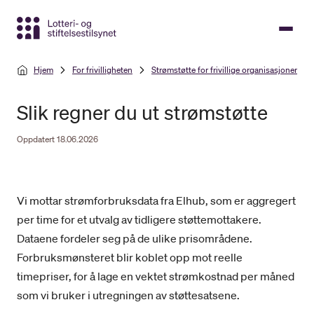
Gå
til
hovedinnhold
Hjem
For frivilligheten
Strømstøtte for frivillige organisasjoner
Slik regner du ut strømstøtte
Oppdatert 18.06.2026
Vi mottar strømforbruksdata fra Elhub, som er aggregert
per time for et utvalg av tidligere støttemottakere.
Dataene fordeler seg på de ulike prisområdene.
Forbruksmønsteret blir koblet opp mot reelle
timepriser, for å lage en vektet strømkostnad per måned
som vi bruker i utregningen av støttesatsene.