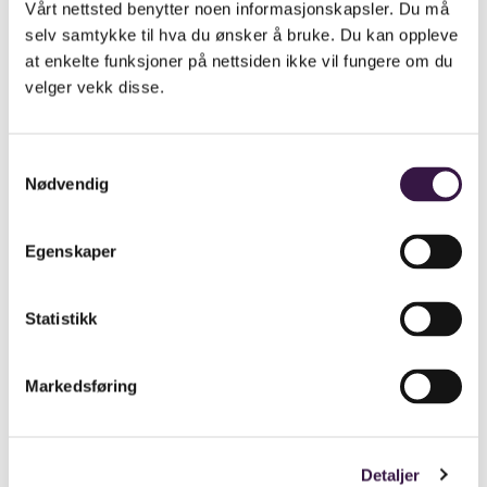
Vårt nettsted benytter noen informasjonskapsler. Du må
selv samtykke til hva du ønsker å bruke. Du kan oppleve
Januar
0,44295
10 000
4430
at enkelte funksjoner på nettsiden ikke vil fungere om du
Februar
0,35139
10 000
3514
velger vekk disse.
Mars
0,36961
10 000
3696
Samtykkevalg
Nødvendig
Prisområde NO3 (Trondheim)
Egenskaper
Statistikk
Eksempel
Eksempel
Støttesats
Måned
på forbruk
strømstøtte
(kr/kWt)
(kWt)
(kroner)
Markedsføring
Januar
0,41207
10 000
4121
Februar
0,4142
10 000
4142
Detaljer