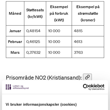
Eksempel
Eksempel på
Støttesats
Måned
på forbruk
strømstøtte
(kr/kWt)
(kWt)
(kroner)
Januar
0,48154
10 000
4815
Februar
0,46125
10 000
4613
Mars
0,37632
10 000
3763
Prisområde NO2 (Kristiansand):
Eksempel
Eksempel
Støttesats
Måned
på forbruk
strømstøtte
(kr/kWt)
Vi bruker informasjonskapsler (cookies)
(kWt)
(kroner)