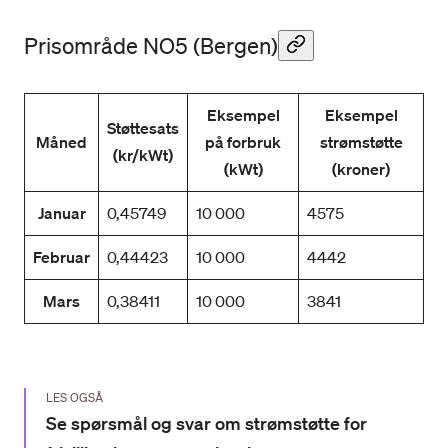
Prisområde NO5 (Bergen)
Eksempel
Eksempel
Støttesats
Måned
på forbruk
strømstøtte
(kr/kWt)
(kWt)
(kroner)
Januar
0,45749
10 000
4575
Februar
0,44423
10 000
4442
Mars
0,38411
10 000
3841
LES OGSÅ
Se spørsmål og svar om strømstøtte for