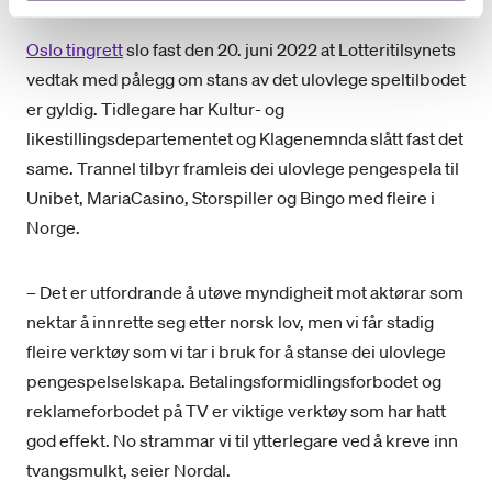
Oslo tingrett
slo fast den 20. juni 2022 at Lotteritilsynets
vedtak med pålegg om stans av det ulovlege speltilbodet
er gyldig. Tidlegare har Kultur- og
likestillingsdepartementet og Klagenemnda slått fast det
same. Trannel tilbyr framleis dei ulovlege pengespela til
Unibet, MariaCasino, Storspiller og Bingo med fleire i
Norge.
– Det er utfordrande å utøve myndigheit mot aktørar som
nektar å innrette seg etter norsk lov, men vi får stadig
fleire verktøy som vi tar i bruk for å stanse dei ulovlege
pengespelselskapa. Betalingsformidlingsforbodet og
reklameforbodet på TV er viktige verktøy som har hatt
god effekt. No strammar vi til ytterlegare ved å kreve inn
tvangsmulkt, seier Nordal.