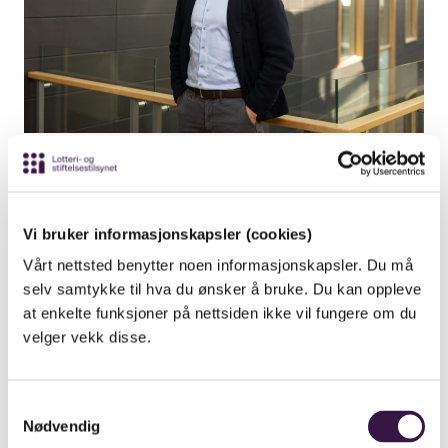
Avdelingsdirektør Henrik Nordal i Lotteritilsynet
Ulovleg speltilbod
Vi bruker informasjonskapsler (cookies)
Vårt nettsted benytter noen informasjonskapsler. Du må
selv samtykke til hva du ønsker å bruke. Du kan oppleve
Trannel, som er eit dotterselskap av Kindred Group, har
at enkelte funksjoner på nettsiden ikke vil fungere om du
ikkje løyve av norske styresmakter til å tilby pengespel i
velger vekk disse.
Norge. Likevel tilbyr dei fleire spel til nordmenn kvar
dag, blant anna via nettsidene til Unibet, Mariacasino,
Storspiller og Bingo.
Samtykkevalg
Nødvendig