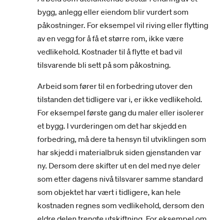
bygg, anlegg eller eiendom blir vurdert som
påkostninger. For eksempel vil riving eller flytting
av en vegg for å få et større rom, ikke være
vedlikehold. Kostnader til å flytte et bad vil
tilsvarende bli sett på som påkostning.
Arbeid som fører til en forbedring utover den
tilstanden det tidligere var i, er ikke vedlikehold.
For eksempel første gang du maler eller isolerer
et bygg. I vurderingen om det har skjedd en
forbedring, må dere ta hensyn til utviklingen som
har skjedd i materialbruk siden gjenstanden var
ny. Dersom dere skifter ut en del med nye deler
som etter dagens nivå tilsvarer samme standard
som objektet har vært i tidligere, kan hele
kostnaden regnes som vedlikehold, dersom den
eldre delen trengte utskiftning. For eksempel om