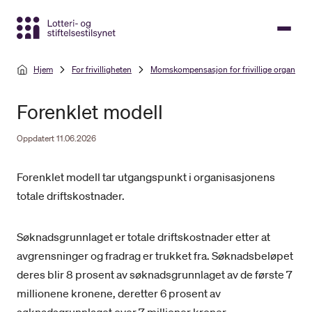
Gå
til
hovedinnhold
Hjem
For frivilligheten
Momskompensasjon for frivillige organisas
Forenklet modell
Oppdatert 11.06.2026
Forenklet modell tar utgangspunkt i organisasjonens
totale driftskostnader.
Søknadsgrunnlaget er totale driftskostnader etter at
avgrensninger og fradrag er trukket fra. Søknadsbeløpet
deres blir 8 prosent av søknadsgrunnlaget av de første 7
millionene kronene, deretter 6 prosent av