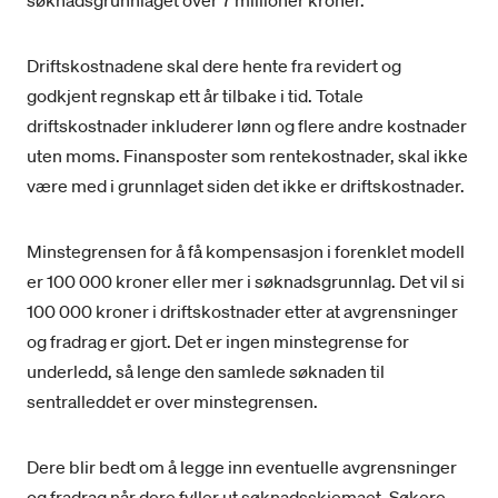
søknadsgrunnlaget over 7 millioner kroner.
Driftskostnadene skal dere hente fra revidert og
godkjent regnskap ett år tilbake i tid. Totale
driftskostnader inkluderer lønn og flere andre kostnader
uten moms. Finansposter som rentekostnader, skal ikke
være med i grunnlaget siden det ikke er driftskostnader.
Minstegrensen for å få kompensasjon i forenklet modell
er 100 000 kroner eller mer i søknadsgrunnlag. Det vil si
100 000 kroner i driftskostnader etter at avgrensninger
og fradrag er gjort. Det er ingen minstegrense for
underledd, så lenge den samlede søknaden til
sentralleddet er over minstegrensen.
Dere blir bedt om å legge inn eventuelle avgrensninger
og fradrag når dere fyller ut søknadsskjemaet. Søkere