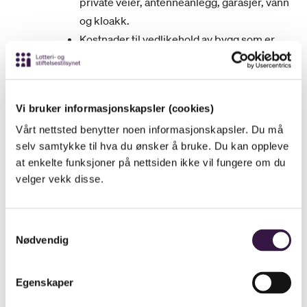
private veier, antenneanlegg, garasjer, vann
og kloakk.
Kostnader til vedlikehold av bygg som er
eid av privatpersoner eller private bedrifter.
Kostnader til behandlings- og ferielignende
reiser (handelstur, sydentur, o.l.).
Vi bruker informasjonskapsler (cookies)
Kostnadene til turen må vurderes opp mot
Vårt nettsted benytter noen informasjonskapsler. Du må
formålet og virksomheten til
selv samtykke til hva du ønsker å bruke. Du kan oppleve
organisasjonen. Om dere er usikre på om
at enkelte funksjoner på nettsiden ikke vil fungere om du
reisen kan inkluderes i søknaden, kan dere
velger vekk disse.
legge ved en beskrivelse av reisen og
programmet.
Kostnader til utdanning og kurs for å styrke
Samtykkevalg
Nødvendig
og utvikle egen karriere.
Kostnader forbundet med å eie og drifte
båt, inkludert kostnader knyttet til å tilby
Egenskaper
båtplass til medlemmer. For eksempel