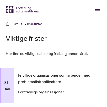
Gå
til
hovedinnhold
Hjem
Viktige frister
Viktige frister
Her finn du viktige datoar og fristar gjennom året.
Frivillige organisasjoner som arbeider med
problematisk spilleatferd
31
Jan
For frivillige orgainsasjoner