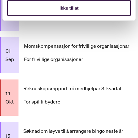
Tilskot frå Norsk Tippings overskot
01
Ikke tillat
Sep
For frivillige organisasjoner
Momskompensasjon for frivillige organisasjonar
01
Sep
For frivillige organisasjoner
Rekneskapsrapport frå medhjelpar 3. kvartal
14
Okt
For spilltilbydere
Søknad om løyve til å arrangere bingo neste år
15