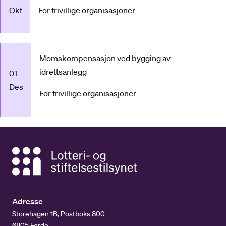
Okt
For frivillige organisasjoner
Momskompensasjon ved bygging av
idrettsanlegg
01
Des
For frivillige organisasjoner
Adresse
Storehagen 1B, Postboks 800
6805 Førde