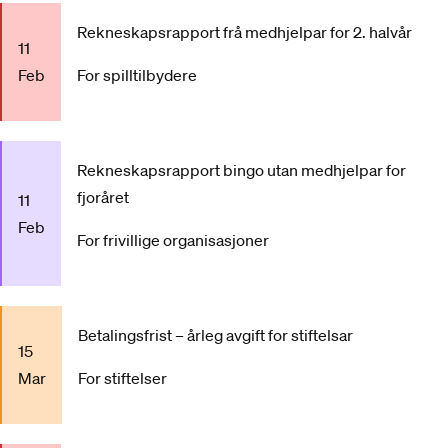
Rekneskapsrapport frå medhjelpar for 2. halvår
11
Feb
For spilltilbydere
Rekneskapsrapport bingo utan medhjelpar for
fjoråret
11
Feb
For frivillige organisasjoner
Betalingsfrist – årleg avgift for stiftelsar
15
Mar
For stiftelser