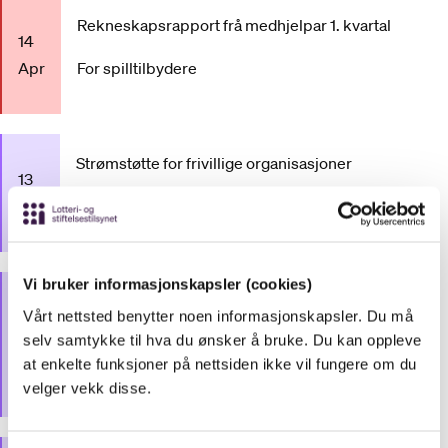
Rekneskapsrapport frå medhjelpar 1. kvartal
14
Apr
For spilltilbydere
Strømstøtte for frivillige organisasjoner
13
Mai
For frivillige organisasjoner
Vi bruker informasjonskapsler (cookies)
Frist for å rapportere rekneskap for godkjente
Vårt nettsted benytter noen informasjonskapsler. Du må
organisasjonar
01
selv samtykke til hva du ønsker å bruke. Du kan oppleve
Jun
at enkelte funksjoner på nettsiden ikke vil fungere om du
For frivillige organisasjoner
velger vekk disse.